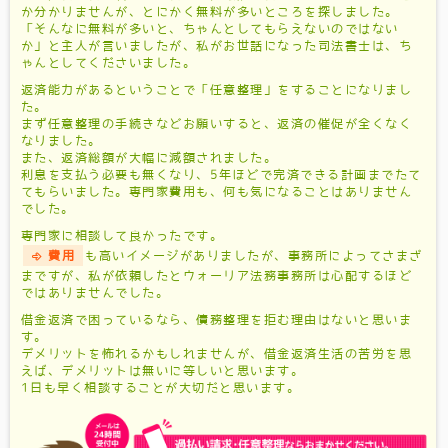
か分かりませんが、とにかく無料が多いところを探しました。
「そんなに無料が多いと、ちゃんとしてもらえないのではない
か」と主人が言いましたが、私がお世話になった司法書士は、ち
ゃんとしてくださいました。
返済能力があるということで「任意整理」をすることになりまし
た。
まず任意整理の手続きなどお願いすると、返済の催促が全くなく
なりました。
また、返済総額が大幅に減額されました。
利息を支払う必要も無くなり、5年ほどで完済できる計画までたて
てもらいました。専門家費用も、何も気になることはありません
でした。
専門家に相談して良かったです。
費用
も高いイメージがありましたが、事務所によってさまざ
まですが、私が依頼したとウォーリア法務事務所は心配するほど
ではありませんでした。
借金返済で困っているなら、債務整理を拒む理由はないと思いま
す。
デメリットを怖れるかもしれませんが、借金返済生活の苦労を思
えば、デメリットは無いに等しいと思います。
1日も早く相談することが大切だと思います。