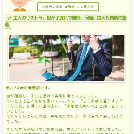
京都府向日市 看護師
５２歳女性
主人のリストラ。娘が子連れで離婚、同居。抱えた負債の整
理
私は54歳の看護師です。
娘が離婚し、子供を連れて実家に帰ってきました。
そのときは主人も私も働いていたので、「また家族で暮らすよう
になるね」と明るく振るまい、「家事はお願いね」と娘に言って
いました。
それからしばらくの間、孫も居たせいか、家に活気が戻ったよう
でした。
そんな生活が続いていたある日、主人がリストラにあいました。