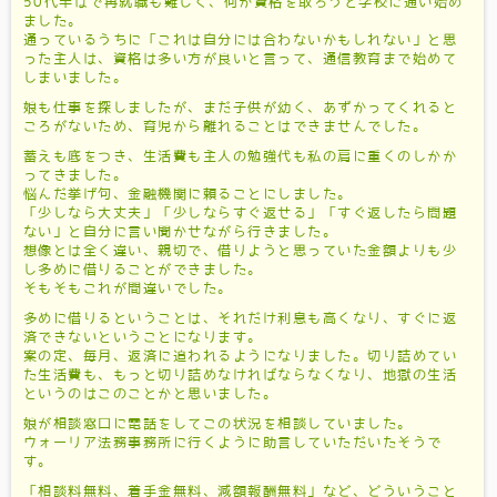
50代半ばで再就職も難しく、何か資格を取ろうと学校に通い始め
ました。
通っているうちに「これは自分には合わないかもしれない」と思
った主人は、資格は多い方が良いと言って、通信教育まで始めて
しまいました。
娘も仕事を探しましたが、まだ子供が幼く、あずかってくれると
ころがないため、育児から離れることはできませんでした。
蓄えも底をつき、生活費も主人の勉強代も私の肩に重くのしかか
ってきました。
悩んだ挙げ句、金融機関に頼ることにしました。
「少しなら大丈夫」「少しならすぐ返せる」「すぐ返したら問題
ない」と自分に言い聞かせながら行きました。
想像とは全く違い、親切で、借りようと思っていた金額よりも少
し多めに借りることができました。
そもそもこれが間違いでした。
多めに借りるということは、それだけ利息も高くなり、すぐに返
済できないということになります。
案の定、毎月、返済に追われるようになりました。切り詰めてい
た生活費も、もっと切り詰めなければならなくなり、地獄の生活
というのはこのことかと思いました。
娘が相談窓口に電話をしてこの状況を相談していました。
ウォーリア法務事務所に行くように助言していただいたそうで
す。
「相談料無料、着手金無料、減額報酬無料」など、どういうこと