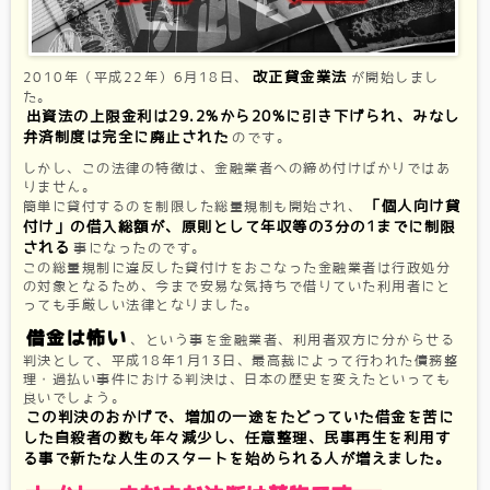
改正貸金業法
2010年（平成22年）6月18日、
が開始しまし
た。
出資法の上限金利は29.2%から20%に引き下げられ、みなし
弁済制度は完全に廃止された
のです。
しかし、この法律の特徴は、金融業者への締め付けばかりではあ
りません。
「個人向け貸
簡単に貸付するのを制限した総量規制も開始され、
付け」の借入総額が、原則として年収等の3分の1までに制限
される
事になったのです。
この総量規制に違反した貸付けをおこなった金融業者は行政処分
の対象となるため、今まで安易な気持ちで借りていた利用者にと
っても手厳しい法律となりました。
借金は怖い
、という事を金融業者、利用者双方に分からせる
判決として、平成18年1月13日、最高裁によって行われた債務整
理・過払い事件における判決は、日本の歴史を変えたといっても
良いでしょう。
この判決のおかげで、増加の一途をたどっていた借金を苦に
した自殺者の数も年々減少し、任意整理、民事再生を利用す
る事で新たな人生のスタートを始められる人が増えました。