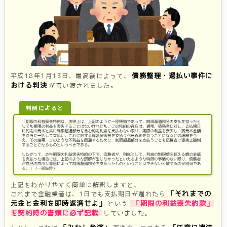
債務整理・過払い事件に
平成18年1月13日、最高裁によって、
おける判決
が言い渡されました。
判例によると
上記をわかりやすく簡単に解釈しますと、
「それまでの
これまで金融業者は、1日でも支払期日が遅れたら
元金と金利を即時返済せよ」
「期限の利益喪失約款」
という
を契約時の書類に必ず記載
していました。