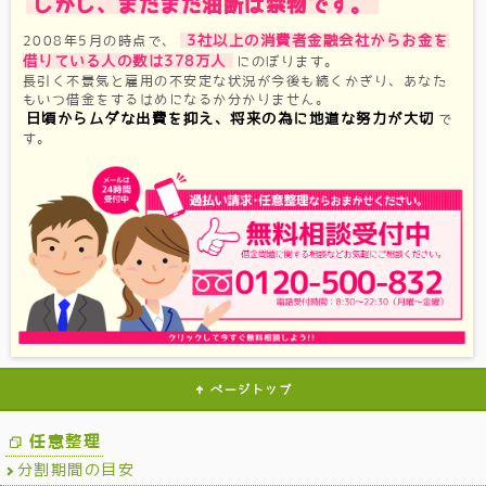
しかし、まだまだ油断は禁物です。
3社以上の消費者金融会社からお金を
2008年5月の時点で、
借りている人の数は378万人
にのぼります。
長引く不景気と雇用の不安定な状況が今後も続くかぎり、あなた
もいつ借金をするはめになるか分かりません。
日頃からムダな出費を抑え、将来の為に地道な努力が大切
で
す。
ページトップ
任意整理
分割期間の目安