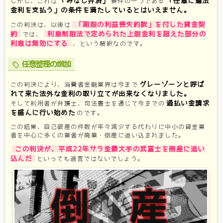
「みなし弁済」
「任意に違法
しかし、これは
要件の一つである
金利を支払う」の条件を満たしているとはいえません。
「期限の利益喪失約款」を付した貸金契
この判決は、以後は
約
利息制限法で定められた上限金利を超えた部分の
では、
利息は無効にする
、という解釈なのです。
任意整理の増加
グレーゾーンと呼ば
この判決により、消費者金融業界は今まで
れて来た法外な金利の取り立てが出来なくなりました。
過払い金請求
そして利用者が弁護士、司法書士を通じて今までの
を盛んに行い始めた
のです。
この結果、自己破産の件数が年々減少する代わりに中小の貸金業
者を中心に多くの業者が廃業・倒産に追い込まれました。
この判決が、平成22年サラ金最大手の武富士を倒産に追い
込んだ
といっても過言ではないでしょう。