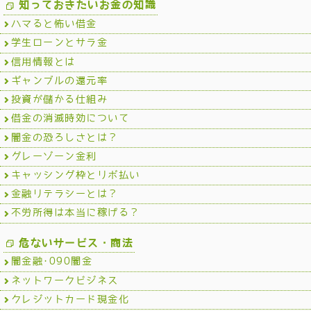
知っておきたいお金の知識
ハマると怖い借金
学生ローンとサラ金
信用情報とは
ギャンブルの還元率
投資が儲かる仕組み
借金の消滅時効について
闇金の恐ろしさとは？
グレーゾーン金利
キャッシング枠とリボ払い
金融リテラシーとは？
不労所得は本当に稼げる？
危ないサービス・商法
闇金融･090闇金
ネットワークビジネス
クレジットカード現金化