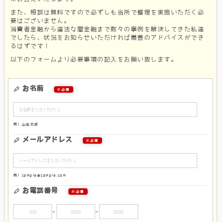
また、相談は無料ですので必ずしも当所で整理を実施いただく必
要はございません。
消費者金融から違法な闇金融まで数々の事例を解決してきた私達
でしたら、状況をお知らせいただければ最善のアドバイスができ
るはずです！
以下のフォームより必要事項の記入をお願い致します。
お名前
※必須
例）山田太郎
メールアドレス
※必須
例）sample@sample.com
お電話番号
※必須
ー
ー